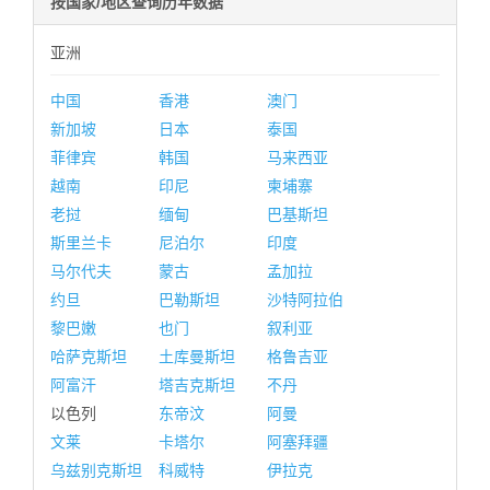
按国家/地区查询历年数据
亚洲
中国
香港
澳门
新加坡
日本
泰国
菲律宾
韩国
马来西亚
越南
印尼
柬埔寨
老挝
缅甸
巴基斯坦
斯里兰卡
尼泊尔
印度
马尔代夫
蒙古
孟加拉
约旦
巴勒斯坦
沙特阿拉伯
黎巴嫩
也门
叙利亚
哈萨克斯坦
土库曼斯坦
格鲁吉亚
阿富汗
塔吉克斯坦
不丹
以色列
东帝汶
阿曼
文莱
卡塔尔
阿塞拜疆
乌兹别克斯坦
科威特
伊拉克