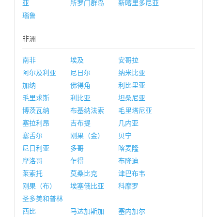
亚
所罗门群岛
新喀里多尼亚
瑙鲁
非洲
南非
埃及
安哥拉
阿尔及利亚
尼日尔
纳米比亚
加纳
佛得角
利比里亚
毛里求斯
利比亚
坦桑尼亚
博茨瓦纳
布基纳法索
毛里塔尼亚
塞拉利昂
吉布提
几内亚
塞舌尔
刚果（金）
贝宁
尼日利亚
多哥
喀麦隆
摩洛哥
乍得
布隆迪
莱索托
莫桑比克
津巴布韦
刚果（布）
埃塞俄比亚
科摩罗
圣多美和普林
西比
马达加斯加
塞内加尔