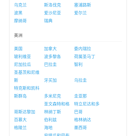
乌克兰
斯洛伐克
塞浦路斯
波黑
爱沙尼亚
爱尔兰
摩纳哥
瑞典
美洲
美国
加拿大
委内瑞拉
玻利维亚
波多黎各
荷属圣马丁
尼加拉瓜
巴拉圭
智利
圣基茨和尼维
斯
牙买加
乌拉圭
特克斯和凯科
斯群岛
多米尼克
圭亚那
圣文森特和格
特立尼达和多
哥斯达黎加
林纳丁斯
巴哥
百慕大
伯利兹
格林纳达
格陵兰
海地
墨西哥
安提瓜和巴布