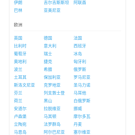
伊朗
吉尔吉斯斯坦
阿联酋
巴林
亚美尼亚
欧洲
英国
德国
法国
比利时
意大利
西班牙
葡萄牙
瑞士
冰岛
奥地利
捷克
匈牙利
波兰
希腊
俄罗斯
土耳其
保加利亚
罗马尼亚
斯洛文尼亚
克罗地亚
圣马力诺
芬兰
列支敦士登
马耳他
荷兰
黑山
白俄罗斯
安道尔
拉脱维亚
挪威
卢森堡
马其顿
摩尔多瓦
立陶宛
法罗群岛
丹麦
马恩岛
阿尔巴尼亚
塞尔维亚