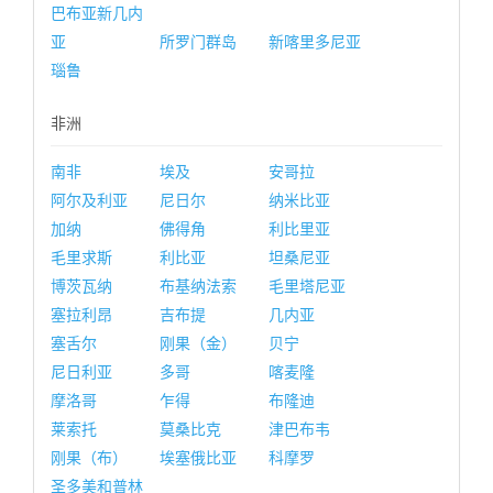
巴布亚新几内
亚
所罗门群岛
新喀里多尼亚
瑙鲁
非洲
南非
埃及
安哥拉
阿尔及利亚
尼日尔
纳米比亚
加纳
佛得角
利比里亚
毛里求斯
利比亚
坦桑尼亚
博茨瓦纳
布基纳法索
毛里塔尼亚
塞拉利昂
吉布提
几内亚
塞舌尔
刚果（金）
贝宁
尼日利亚
多哥
喀麦隆
摩洛哥
乍得
布隆迪
莱索托
莫桑比克
津巴布韦
刚果（布）
埃塞俄比亚
科摩罗
圣多美和普林