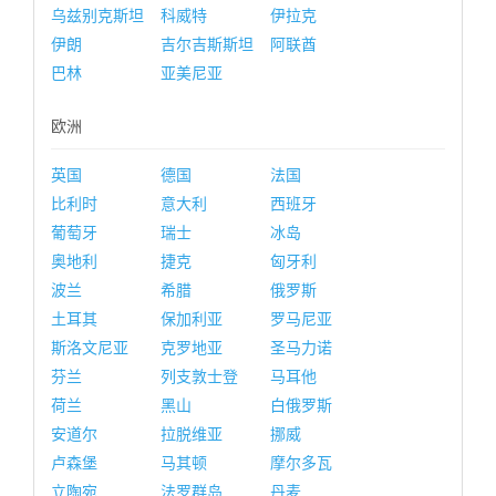
乌兹别克斯坦
科威特
伊拉克
伊朗
吉尔吉斯斯坦
阿联酋
巴林
亚美尼亚
欧洲
英国
德国
法国
比利时
意大利
西班牙
葡萄牙
瑞士
冰岛
奥地利
捷克
匈牙利
波兰
希腊
俄罗斯
土耳其
保加利亚
罗马尼亚
斯洛文尼亚
克罗地亚
圣马力诺
芬兰
列支敦士登
马耳他
荷兰
黑山
白俄罗斯
安道尔
拉脱维亚
挪威
卢森堡
马其顿
摩尔多瓦
立陶宛
法罗群岛
丹麦