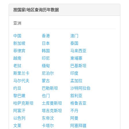
按国家/地区查询历年数据
亚洲
中国
香港
澳门
新加坡
日本
泰国
菲律宾
韩国
马来西亚
越南
印尼
柬埔寨
老挝
缅甸
巴基斯坦
斯里兰卡
尼泊尔
印度
马尔代夫
蒙古
孟加拉
约旦
巴勒斯坦
沙特阿拉伯
黎巴嫩
也门
叙利亚
哈萨克斯坦
土库曼斯坦
格鲁吉亚
阿富汗
塔吉克斯坦
不丹
以色列
东帝汶
阿曼
文莱
卡塔尔
阿塞拜疆