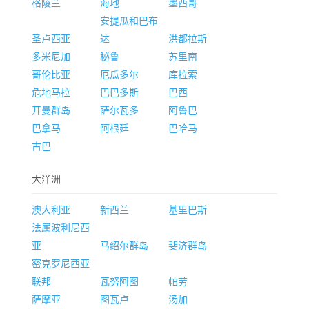
格陵兰
海地
墨西哥
安提瓜和巴布
圣卢西亚
达
洪都拉斯
多米尼加
秘鲁
苏里南
哥伦比亚
厄瓜多尔
库拉索
危地马拉
巴巴多斯
巴西
开曼群岛
萨尔瓦多
阿鲁巴
巴拿马
阿根廷
巴哈马
古巴
大洋洲
澳大利亚
新西兰
基里巴斯
法属波利尼西
亚
马绍尔群岛
斐济群岛
密克罗尼西亚
联邦
瓦努阿图
帕劳
萨摩亚
图瓦卢
汤加