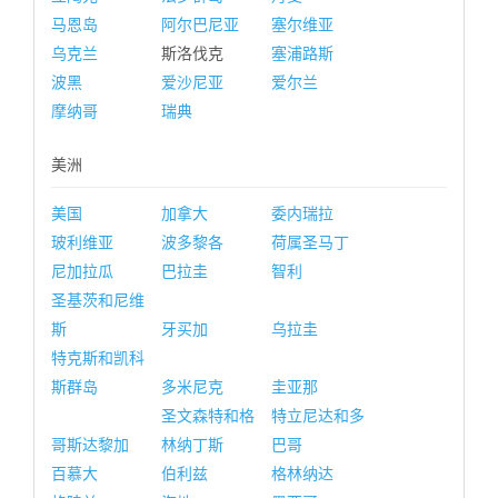
马恩岛
阿尔巴尼亚
塞尔维亚
乌克兰
斯洛伐克
塞浦路斯
波黑
爱沙尼亚
爱尔兰
摩纳哥
瑞典
美洲
美国
加拿大
委内瑞拉
玻利维亚
波多黎各
荷属圣马丁
尼加拉瓜
巴拉圭
智利
圣基茨和尼维
斯
牙买加
乌拉圭
特克斯和凯科
斯群岛
多米尼克
圭亚那
圣文森特和格
特立尼达和多
哥斯达黎加
林纳丁斯
巴哥
百慕大
伯利兹
格林纳达