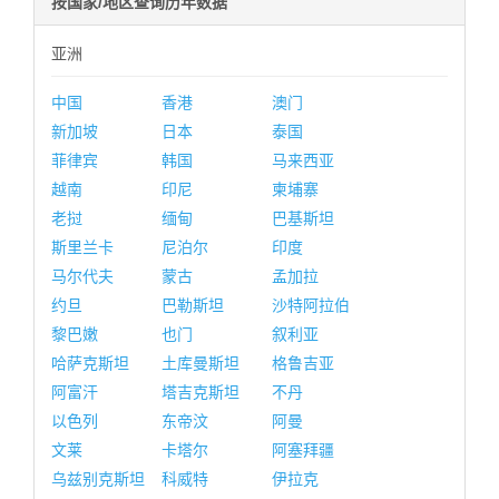
按国家/地区查询历年数据
亚洲
中国
香港
澳门
新加坡
日本
泰国
菲律宾
韩国
马来西亚
越南
印尼
柬埔寨
老挝
缅甸
巴基斯坦
斯里兰卡
尼泊尔
印度
马尔代夫
蒙古
孟加拉
约旦
巴勒斯坦
沙特阿拉伯
黎巴嫩
也门
叙利亚
哈萨克斯坦
土库曼斯坦
格鲁吉亚
阿富汗
塔吉克斯坦
不丹
以色列
东帝汶
阿曼
文莱
卡塔尔
阿塞拜疆
乌兹别克斯坦
科威特
伊拉克