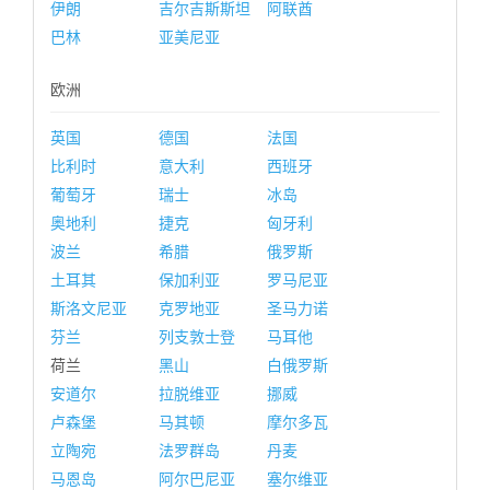
伊朗
吉尔吉斯斯坦
阿联酋
巴林
亚美尼亚
欧洲
英国
德国
法国
比利时
意大利
西班牙
葡萄牙
瑞士
冰岛
奥地利
捷克
匈牙利
波兰
希腊
俄罗斯
土耳其
保加利亚
罗马尼亚
斯洛文尼亚
克罗地亚
圣马力诺
芬兰
列支敦士登
马耳他
荷兰
黑山
白俄罗斯
安道尔
拉脱维亚
挪威
卢森堡
马其顿
摩尔多瓦
立陶宛
法罗群岛
丹麦
马恩岛
阿尔巴尼亚
塞尔维亚