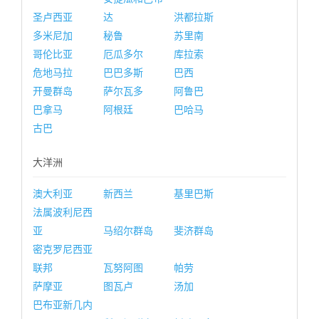
圣卢西亚
达
洪都拉斯
多米尼加
秘鲁
苏里南
哥伦比亚
厄瓜多尔
库拉索
危地马拉
巴巴多斯
巴西
开曼群岛
萨尔瓦多
阿鲁巴
巴拿马
阿根廷
巴哈马
古巴
大洋洲
澳大利亚
新西兰
基里巴斯
法属波利尼西
亚
马绍尔群岛
斐济群岛
密克罗尼西亚
联邦
瓦努阿图
帕劳
萨摩亚
图瓦卢
汤加
巴布亚新几内