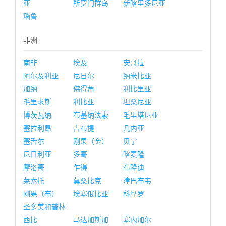
亚
所罗门群岛
新喀里多尼亚
瑙鲁
非洲
南非
埃及
安哥拉
阿尔及利亚
尼日尔
纳米比亚
加纳
佛得角
利比里亚
毛里求斯
利比亚
坦桑尼亚
博茨瓦纳
布基纳法索
毛里塔尼亚
塞拉利昂
吉布提
几内亚
塞舌尔
刚果（金）
贝宁
尼日利亚
多哥
喀麦隆
摩洛哥
乍得
布隆迪
莱索托
莫桑比克
津巴布韦
刚果（布）
埃塞俄比亚
科摩罗
圣多美和普林
西比
马达加斯加
塞内加尔