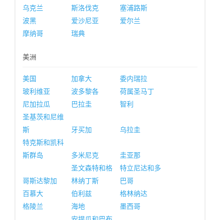
乌克兰
斯洛伐克
塞浦路斯
波黑
爱沙尼亚
爱尔兰
摩纳哥
瑞典
美洲
美国
加拿大
委内瑞拉
玻利维亚
波多黎各
荷属圣马丁
尼加拉瓜
巴拉圭
智利
圣基茨和尼维
斯
牙买加
乌拉圭
特克斯和凯科
斯群岛
多米尼克
圭亚那
圣文森特和格
特立尼达和多
哥斯达黎加
林纳丁斯
巴哥
百慕大
伯利兹
格林纳达
格陵兰
海地
墨西哥
安提瓜和巴布